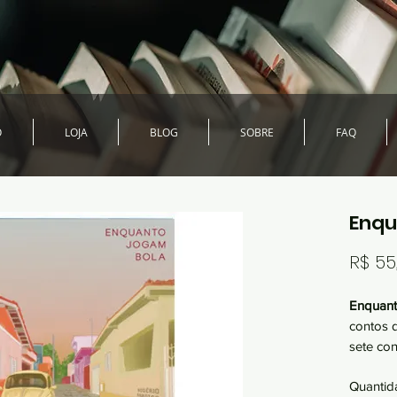
O
LOJA
BLOG
SOBRE
FAQ
Enqu
R$ 55
Enquant
contos 
sete con
livro te
Quantid
jogos d