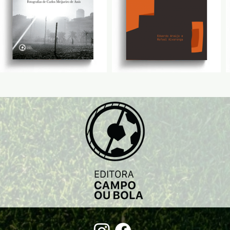
Edição:
Introduç
Apresen
Capa, pr
diagram
Desenho
Revisão:
Editor:
R
Editora:
Páginas
Formato
Ano:
20
ISBN: