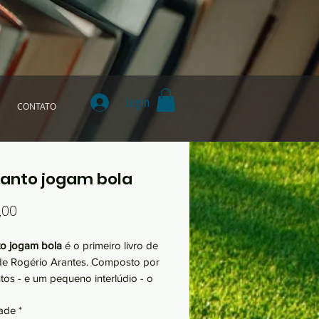
Login
CONTATO
anto jogam bola
Preço
,00
o jogam bola
é o primeiro livro de
de Rogério Arantes. Composto por
tos - e um pequeno interlúdio - o
m como fio condutor a presença de
ade
*
e futebol que acontecem