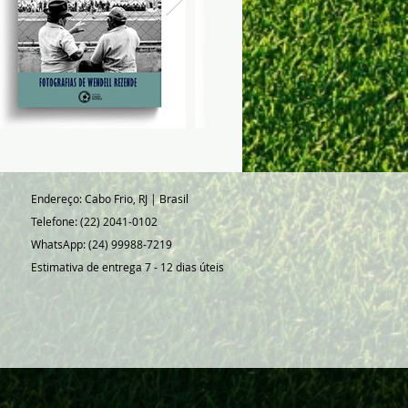
1ª
ão:
tação:
ojeto gráfico e
ação:
Rafael Alvarenga
 de capa: Yuri Camelo
afael Alvarenga
Campo ou Bola
:
130
Endereço: Cabo Frio, RJ | Brasil
:
14X21
Telefone: (22) 2041-0102
26
WhatsApp: (24) 99988-7219
Estimativa de entrega 7 - 12 dias úteis