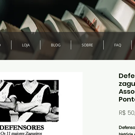
O
LOJA
BLOG
SOBRE
FAQ
Defe
zagu
Asso
Pont
R$ 50
Defenso
história