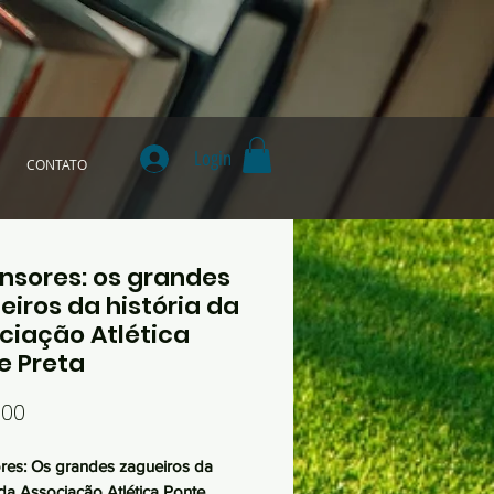
Login
CONTATO
nsores: os grandes
eiros da história da
ciação Atlética
e Preta
Preço
,00
res: Os grandes zagueiros da
 da Associação Atlética Ponte