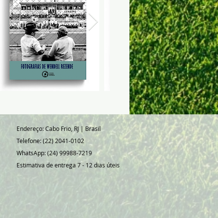
isam batalhar muito no futebol
rem seus nomes marcados na
. Essa é a grande luta desse livro,
 quem, injustamente, acaba sendo
do!
des defensores da Associação
 Ponte Preta estão aqui! A memória
a e seu lugar é no agora!
rael Moreira
1ª
:
João Carlos de Freitas
Endereço: Cabo Frio, RJ | Brasil
o:
Carlos Eduardo de Freitas
Telefone: (22) 2041-0102
ojeto gráfico e
WhatsApp: (24) 99988-7219
ação:
Rafael Alvarenga
Estimativa de entrega 7 - 12 dias úteis
:
Nathália Soster
afael Alvarenga
Campo ou Bola
:
Nathália Sôstes
:
14X21