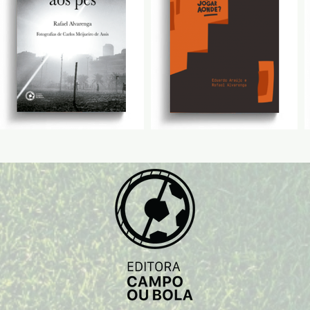
que prec
para te
história
exaltar
esqueci
Os gran
Atlética
está viv
Autor:
Is
Edição:
Prefácio
Posfáci
Capa, pr
diagram
Revisão
Editor:
R
Editora:
Páginas
Formato