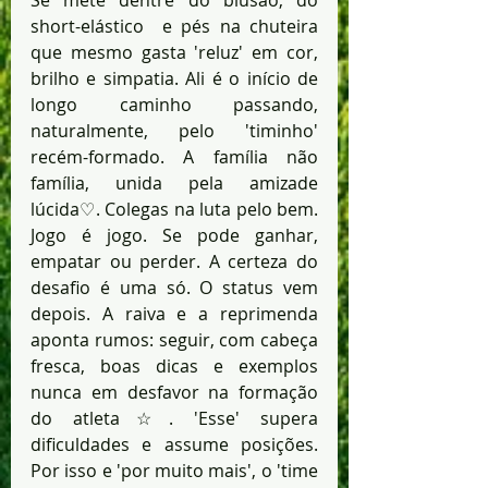
Se mete dentre do blusão, do 
short-elástico  e pés na chuteira 
que mesmo gasta 'reluz' em cor, 
brilho e simpatia. Ali é o início de 
longo caminho passando, 
naturalmente, pelo 'timinho' 
recém-formado. A família não 
família, unida pela amizade 
lúcida♡. Colegas na luta pelo bem. 
Jogo é jogo. Se pode ganhar, 
empatar ou perder. A certeza do 
desafio é uma só. O status vem 
depois. A raiva e a reprimenda 
aponta rumos: seguir, com cabeça 
fresca, boas dicas e exemplos 
nunca em desfavor na formação 
do atleta☆. 'Esse' supera 
dificuldades e assume posições. 
Por isso e 'por muito mais', o 'time 